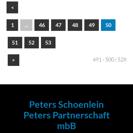
<
1
...
46
47
48
49
50
51
52
53
491 - 500 / 528
>
Peters Schoenlein
Peters Partnerschaft
mbB