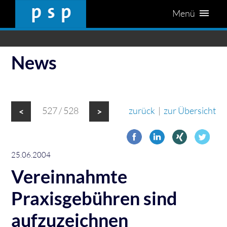
Menü
News
527 / 528
zurück
|
zur Übersicht
<
>
25.06.2004
Vereinnahmte
Praxisgebühren sind
aufzuzeichnen