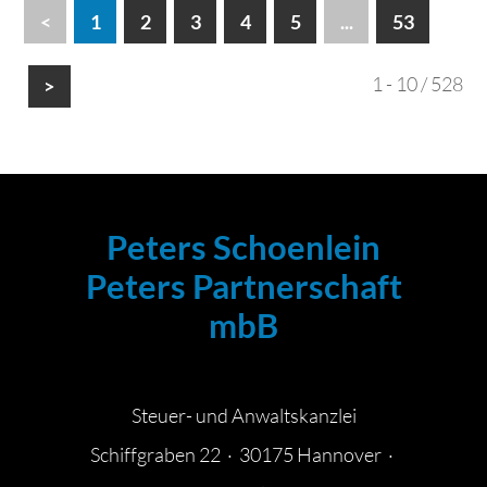
<
1
2
3
4
5
...
53
1 - 10 / 528
>
Peters Schoenlein
Peters Partnerschaft
mbB
Steuer- und Anwaltskanzlei
Schiffgraben 22 · 30175 Hannover ·