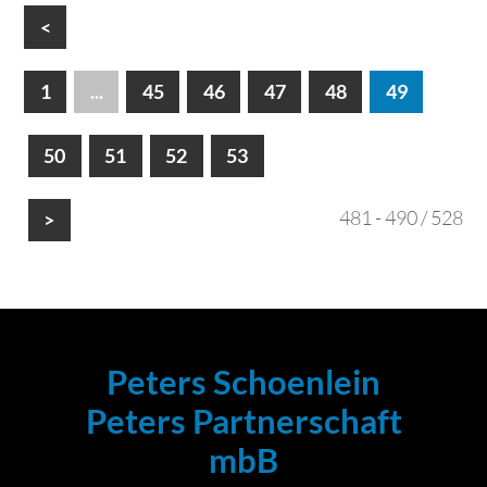
<
1
...
45
46
47
48
49
50
51
52
53
481 - 490 / 528
>
Peters Schoenlein
Peters Partnerschaft
mbB