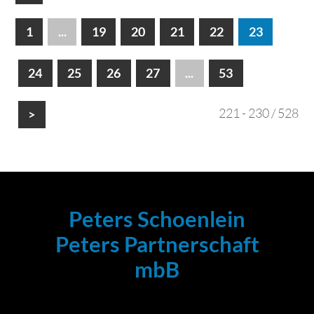
1
...
19
20
21
22
23
24
25
26
27
...
53
221 - 230 / 528
>
Peters Schoenlein
Peters Partnerschaft
mbB