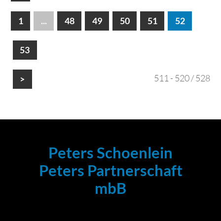
1
...
48
49
50
51
52
53
511 - 520 / 528
>
Peters Schoenlein
Peters Partnerschaft
mbB