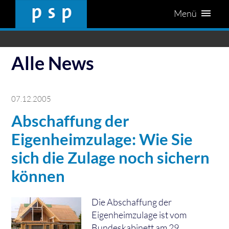
Menü
Alle News
07.12.2005
Abschaffung der
Eigenheimzulage: Wie Sie
sich die Zulage noch sichern
können
Die Abschaffung der
Eigenheimzulage ist vom
Bundeskabinett am 29.