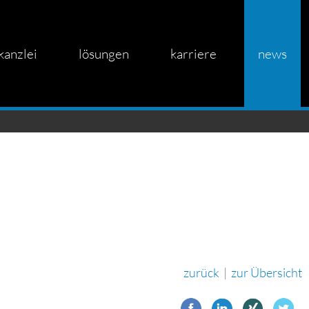
kanzlei
lösungen
karriere
news
zurück
|
zur Übersicht