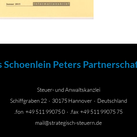
s Schoenlein Peters Partnerscha
Steuer- und Anwaltskanzlei
Schiffgraben 22 · 30175 Hannover · Deutschland
.fon +49 511 99075 0 · .fax +49 511 99075 75
mail@strategisch-steuern.de