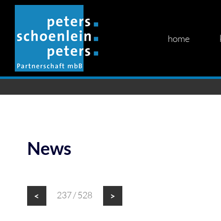
home
News
237 / 528
<
>