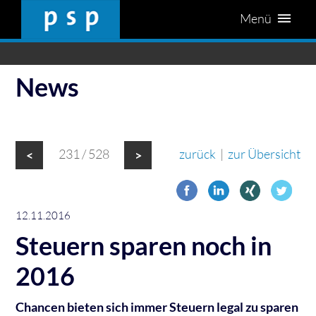
Menü
News
231 / 528
zurück
|
zur Übersicht
<
>
12.11.2016
Steuern sparen noch in
2016
Chancen bieten sich immer Steuern legal zu sparen