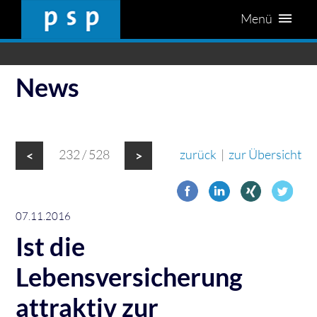
Menü
News
232 / 528
zurück
|
zur Übersicht
<
>
07.11.2016
Ist die
Lebensversicherung
attraktiv zur