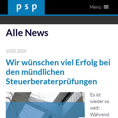
Menü
Alle News
13.02.2026
Wir wünschen viel Erfolg bei
den mündlichen
Steuerberaterprüfungen
Es ist
wieder so
weit:
Während