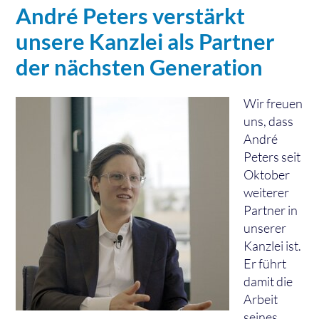
André Peters verstärkt
unsere Kanzlei als Partner
der nächsten Generation
Wir freuen
uns, dass
André
Peters seit
Oktober
weiterer
Partner in
unserer
Kanzlei ist.
Er führt
damit die
Arbeit
seines