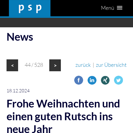
Menü
News
44 / 528
zurück
|
zur Übersicht
<
>
18.12.2024
Frohe Weihnachten und
einen guten Rutsch ins
neue Jahr