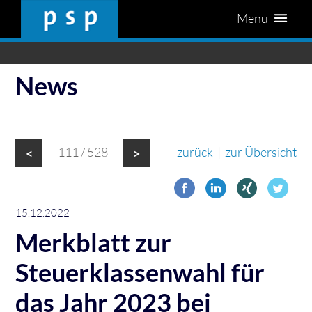
Menü
News
111 / 528
zurück
|
zur Übersicht
<
>
15.12.2022
Merkblatt zur
Steuerklassenwahl für
das Jahr 2023 bei