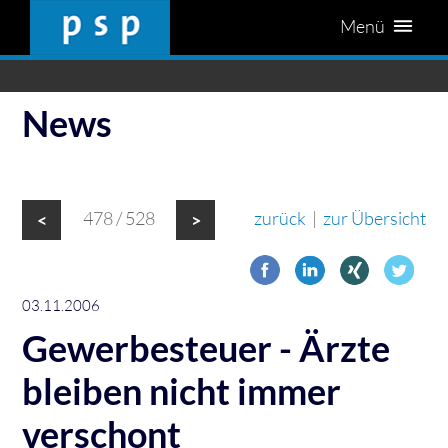
Menü
News
478 / 528
zurück
|
zur Übersicht
<
>
03.11.2006
Gewerbesteuer - Ärzte
bleiben nicht immer
verschont