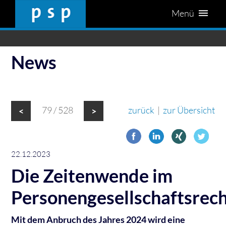
Menü
News
79 / 528
zurück
|
zur Übersicht
<
>
22.12.2023
Die Zeitenwende im
Personengesellschaftsrec
Mit dem Anbruch des Jahres 2024 wird eine