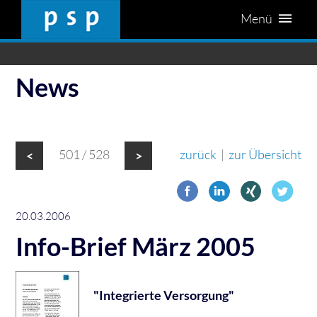
Menü
News
501 / 528
zurück
|
zur Übersicht
<
>
20.03.2006
Info-Brief März 2005
"Integrierte Versorgung"