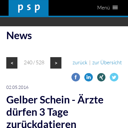
Menü
News
240 / 528
zurück
|
zur Übersicht
<
>
02.05.2016
Gelber Schein - Ärzte
dürfen 3 Tage
zurückdatieren