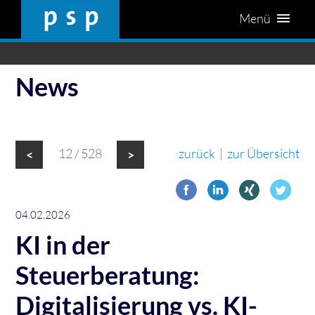
Menü
News
12 / 528
zurück
|
zur Übersicht
<
>
04.02.2026
KI in der
Steuerberatung:
Digitalisierung vs. KI-