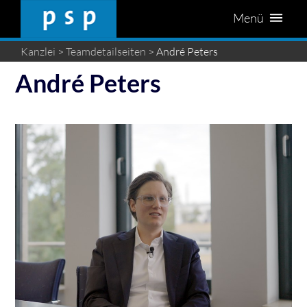
Menü
Kanzlei
>
Teamdetailseiten
> André Peters
André Peters