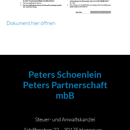
Dokument hier öffnen
Peters Schoenlein
Peters Partnerschaft
mbB
Steuer- und Anwaltskanzlei
Schiffgraben 22 · 30175 Hannover ·