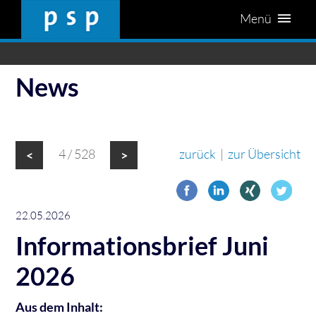
Menü
News
4 / 528
zurück
|
zur Übersicht
<
>
22.05.2026
Informationsbrief Juni
2026
Aus dem Inhalt: