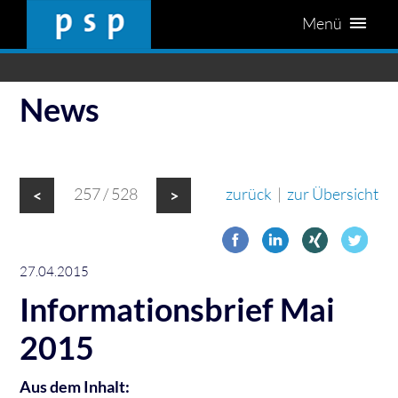
Menü
News
257 / 528
zurück
|
zur Übersicht
<
>
27.04.2015
Informationsbrief Mai
2015
Aus dem Inhalt: