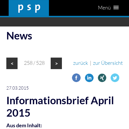
Menü
News
258 / 528
zurück
|
zur Übersicht
<
>
27.03.2015
Informationsbrief April
2015
Aus dem Inhalt: