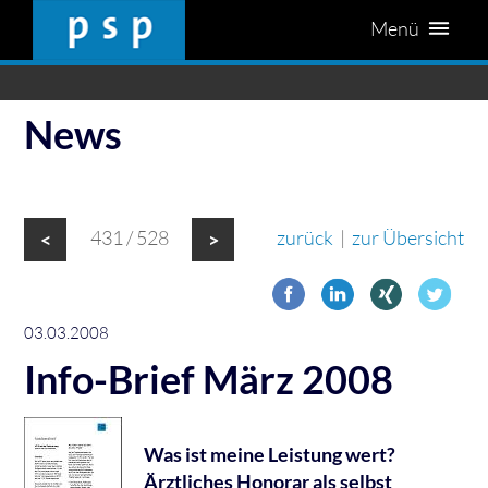
Menü
News
431 / 528
zurück
|
zur Übersicht
<
>
03.03.2008
Info-Brief März 2008
Was ist meine Leistung wert?
Ärztliches Honorar als selbst