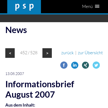
Menü
News
452 / 528
zurück
|
zur Übersicht
<
>
13.08.2007
Informationsbrief
August 2007
Aus dem Inhalt: