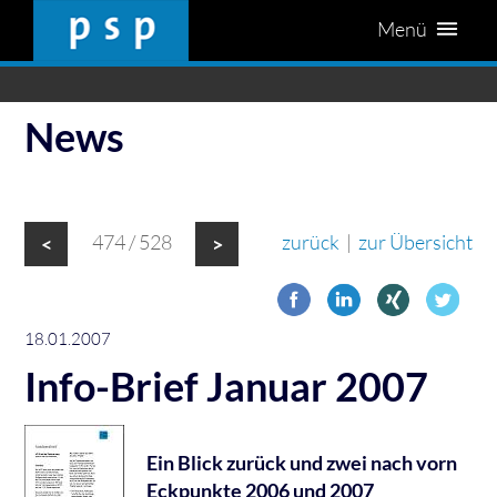
Menü
News
474 / 528
zurück
|
zur Übersicht
<
>
18.01.2007
Info-Brief Januar 2007
Ein Blick zurück und zwei nach vorn
Eckpunkte 2006 und 2007